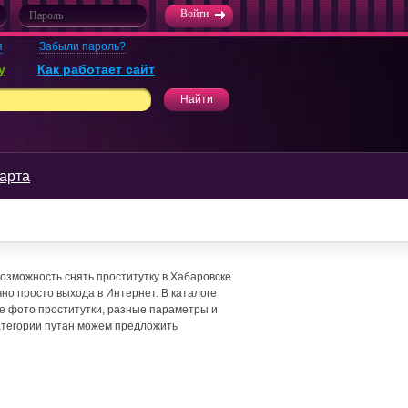
я
Забыли пароль?
у
Как работает сайт
арта
озможность снять проститутку в Хабаровске
чно просто выхода в Интернет. В каталоге
е фото проститутки, разные параметры и
атегории путан можем предложить