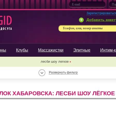
Зарегистрироватьс
Добавить анкет
Телефон, имя, номер анкеты
оны
Клубы
Массажистки
Элитные
Интим-к
лесби шоу легкое
❌
Развернуть фильтр
ОК ХАБАРОВСКА: ЛЕСБИ ШОУ ЛЁГКОЕ