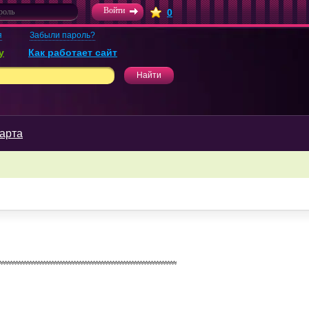
0
я
Забыли пароль?
у
Как работает сайт
арта