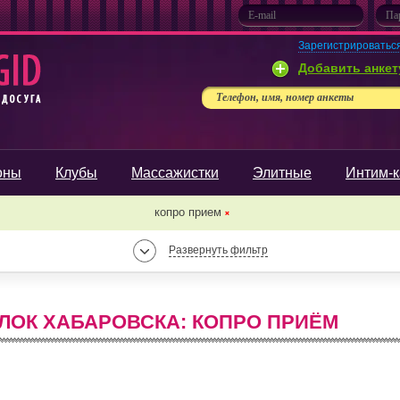
Зарегистрироватьс
Добавить анкет
Телефон, имя, номер анкеты
оны
Клубы
Массажистки
Элитные
Интим-к
копро прием
❌
Развернуть фильтр
ЛОК ХАБАРОВСКА: КОПРО ПРИЁМ