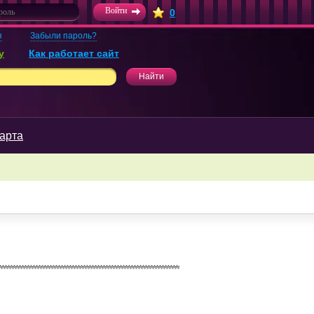
0
я
Забыли пароль?
у
Как работает сайт
арта