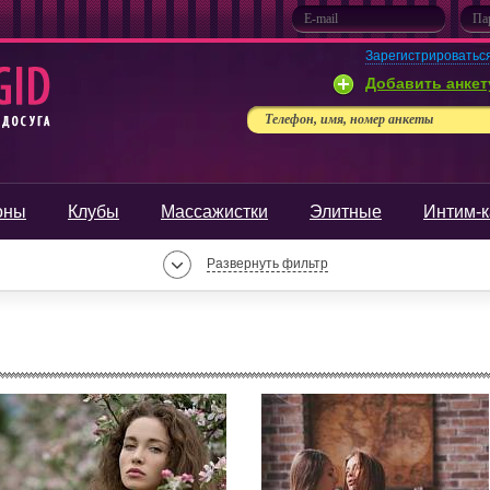
Зарегистрироватьс
Добавить анкет
Телефон, имя, номер анкеты
оны
Клубы
Массажистки
Элитные
Интим-к
Развернуть фильтр