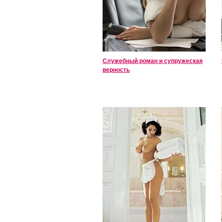
Служебный роман и супружеская
верность